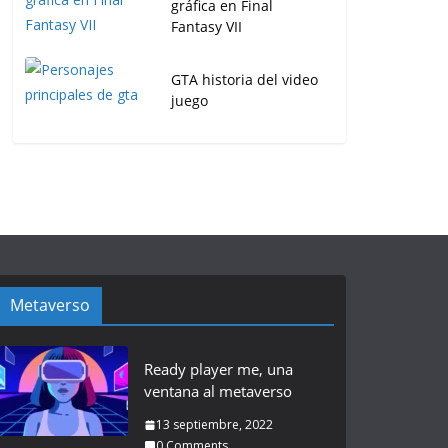
gráfica en Final
Fantasy VII
GTA historia del video
juego
Metaverso
Ready player me, una
ventana al metaverso
13 septiembre, 2022
0 Comments