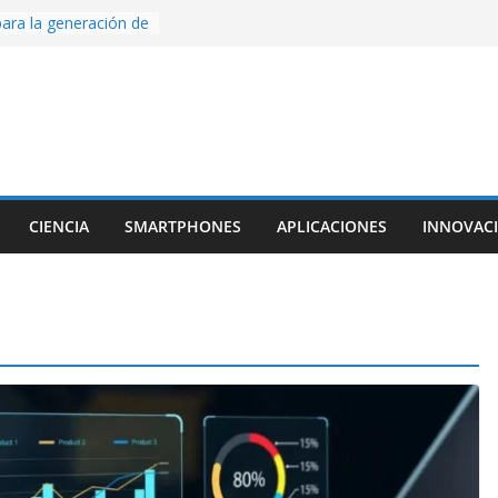
ara la generación de
rse AI
nture, un juego de
 hecho desde cero
os con Inteligencia
o CapCut IA
ada con Unity y
struimos una app
al escanear una
CIENCIA
SMARTPHONES
APLICACIONES
INNOVAC
ige la cámara:
ido cinematográfico
w