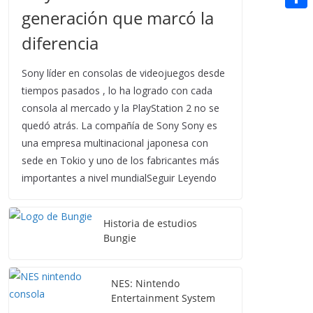
t
n
a
generación que marcó la
g
e
e
C
e
i
e
d
diferencia
r
o
r
l
r
d
m
e
Sony líder en consolas de videojuegos desde
i
p
tiempos pasados , lo ha logrado con cada
s
t
consola al mercado y la PlayStation 2 no se
a
t
quedó atrás. La compañía de Sony Sony es
r
una empresa multinacional japonesa con
t
sede en Tokio y uno de los fabricantes más
i
importantes a nivel mundialSeguir Leyendo
r
Historia de estudios
Bungie
NES: Nintendo
Entertainment System