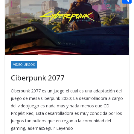
t
n
a
g
e
e
C
e
i
e
d
r
o
r
l
r
d
m
e
i
p
s
t
a
t
r
t
VIDEOJUEGOS
i
Ciberpunk 2077
r
Ciberpunk 2077 es un juego el cual es una adaptación del
juego de mesa Ciberpunk 2020; La desarrolladora a cargo
del videojuego es nada mas y nada menos que CD
Projekt Red; Esta desarrolladora es muy conocida por los
juegos tan pulidos que entregan a la comunidad del
gaming, ademásSeguir Leyendo