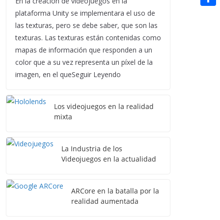
En la creación de videojuegos en la
t
n
a
g
e
plataforma Unity se implementara el uso de
e
C
e
i
e
d
las texturas, pero se debe saber, que son las
r
o
r
l
texturas. Las texturas están contenidas como
r
d
m
e
mapas de información que responden a un
i
p
color que a su vez representa un píxel de la
s
t
imagen, en el queSeguir Leyendo
a
t
r
Los videojuegos en la realidad
t
mixta
i
r
La Industria de los
Videojuegos en la actualidad
ARCore en la batalla por la
realidad aumentada