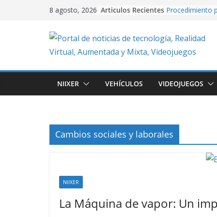
Skip
Articulos Recientes
Procedimiento p
8 agosto, 2026
to
video con PixVe
University Adve
content
plataformas 2D
en Unity.
Creación de vide
Artificial usand
Realidad Aument
NIIXER
VEHÍCULOS
VIDEOJUEGOS
EasyAR: Así con
que cobra vida 
imagen
Cuando la IA dir
creando conten
Cambios sociales y laborales
con Google Flo
NIIXER
La Máquina de vapor: Un imp