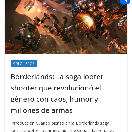
t
n
a
g
e
e
C
e
i
e
d
r
o
r
l
r
d
m
e
i
p
s
t
a
t
r
t
VIDEOJUEGOS
i
Borderlands: La saga looter
r
shooter que revolucionó el
género con caos, humor y
millones de armas
Introducción Cuando pienso en la Borderlands saga
looter shooter, lo primero que me viene a la mente es