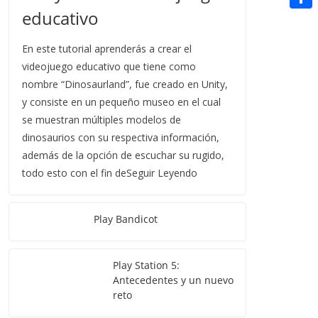
t
n
a
educativo
g
e
e
C
e
i
e
d
r
o
r
En este tutorial aprenderás a crear el
l
r
d
m
videojuego educativo que tiene como
e
i
nombre “Dinosaurland”, fue creado en Unity,
p
s
y consiste en un pequeño museo en el cual
t
a
t
se muestran múltiples modelos de
r
dinosaurios con su respectiva información,
además de la opción de escuchar su rugido,
t
todo esto con el fin deSeguir Leyendo
i
r
Play Bandicot
Play Station 5:
Antecedentes y un nuevo
reto