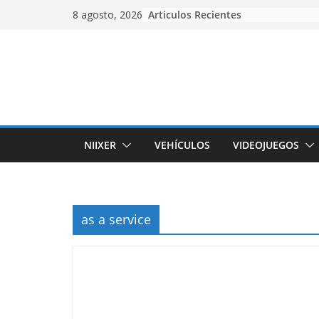
Skip
Articulos Recientes
8 agosto, 2026
to
content
NIIXER
VEHÍCULOS
VIDEOJUEGOS
as a service