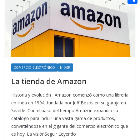
t
n
a
g
e
e
C
e
i
e
d
r
o
r
l
r
d
m
e
i
p
s
t
a
t
r
t
COMERCIO ELECTRÓNICO
NIIXER
i
La tienda de Amazon
r
Historia y evolución Amazon comenzó como una librería
en línea en 1994, fundada por Jeff Bezos en su garaje en
Seattle. Con el paso del tiempo Amazon expandió su
catálogo para incluir una vasta gama de productos,
convirtiéndose en el gigante del comercio electrónico que
es hoy. La visiónSeguir Leyendo