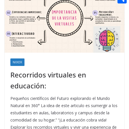
t
n
a
g
e
e
C
e
i
e
d
r
o
r
l
r
d
m
e
i
p
s
t
a
t
r
t
NIIXER
i
Recorridos virtuales en
r
educación:
Pequeños científicos del Futuro explorando el Mundo
Natural en 360° La idea de este articulo es sumergir a los
estudiantes en aulas, laboratorios y campus desde la
comodidad de su hogar.” “¡La educación cobra vida!
Explorar los recorridos virtuales y vivir una experiencia de