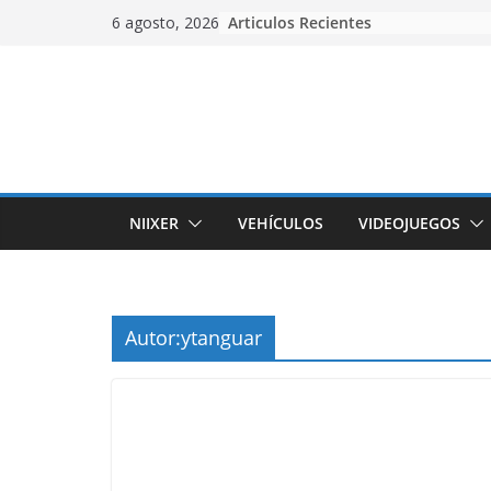
Skip
Articulos Recientes
6 agosto, 2026
to
content
NIIXER
VEHÍCULOS
VIDEOJUEGOS
Autor:
ytanguar