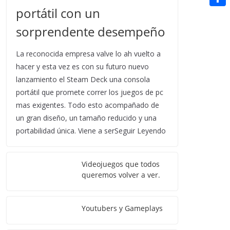
t
n
a
portátil con un
g
e
e
C
e
i
e
d
sorprendente desempeño
r
o
r
l
r
d
m
e
La reconocida empresa valve lo ah vuelto a
i
p
hacer y esta vez es con su futuro nuevo
s
t
lanzamiento el Steam Deck una consola
a
t
portátil que promete correr los juegos de pc
r
mas exigentes. Todo esto acompañado de
t
un gran diseño, un tamaño reducido y una
i
portabilidad única. Viene a serSeguir Leyendo
r
Videojuegos que todos
queremos volver a ver.
Youtubers y Gameplays