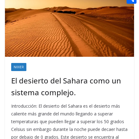
t
n
a
g
e
e
C
e
i
e
d
r
o
r
l
r
d
m
e
i
p
s
t
a
t
r
t
NIIXER
i
El desierto del Sahara como un
r
sistema complejo.
Introducción: El desierto del Sahara es el desierto más
caliente más grande del mundo llegando a superar
temperaturas que pueden llegar a superar los 50 grados
Celsius sin embargo durante la noche puede decaer hasta
por debajo de 0 grados. Este desierto se encuentra al