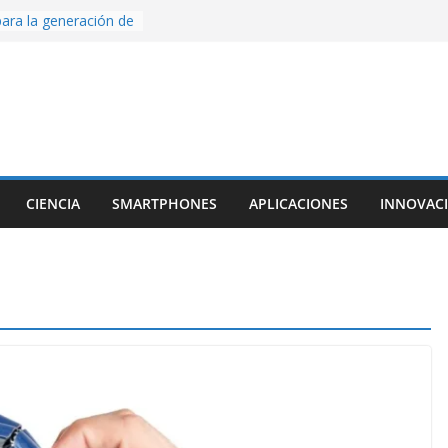
ara la generación de
rse AI
nture, un juego de
 hecho desde cero
os con Inteligencia
o CapCut IA
ada con Unity y
struimos una app
al escanear una
CIENCIA
SMARTPHONES
APLICACIONES
INNOVAC
ige la cámara:
ido cinematográfico
w