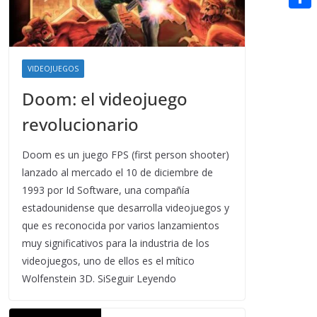
t
n
a
g
e
e
C
e
i
e
d
r
o
r
l
r
d
m
e
VIDEOJUEGOS
i
p
s
Doom: el videojuego
t
a
t
revolucionario
r
t
Doom es un juego FPS (first person shooter)
lanzado al mercado el 10 de diciembre de
i
1993 por Id Software, una compañía
r
estadounidense que desarrolla videojuegos y
que es reconocida por varios lanzamientos
muy significativos para la industria de los
videojuegos, uno de ellos es el mítico
Wolfenstein 3D. SiSeguir Leyendo