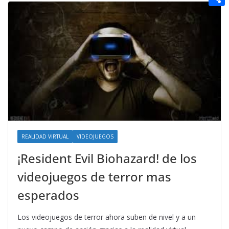
t
n
a
g
e
e
C
e
i
e
d
r
o
r
l
r
d
m
e
i
p
s
t
a
t
r
t
i
REALIDAD VIRTUAL
VIDEOJUEGOS
r
¡Resident Evil Biohazard! de los
videojuegos de terror mas
esperados
Los videojuegos de terror ahora suben de nivel y a un