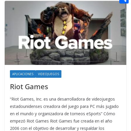
t
n
a
g
e
e
C
e
i
e
d
r
o
r
l
r
d
m
e
i
p
s
t
a
t
r
t
i
APLICACIONES
VIDEOJUEGOS
r
Riot Games
“Riot Games, Inc. es una desarrolladora de videojuegos
estadounidenses creadora del juego para PC más jugado
en el mundo y organizadora de torneos eSports” Cómo
empezó Riot Games Riot Games fue creada en el año
2006 con el objetivo de desarrollar y respaldar los