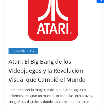
t
n
a
g
e
e
C
e
i
e
d
r
o
r
l
r
d
m
e
i
p
s
t
a
t
r
t
FUNDACIÓN DE ATARI
i
Atari: El Big Bang de los
r
Videojuegos y la Revolución
Visual que Cambió el Mundo
Para entender la magnitud de lo que Atari significó,
debemos imaginar un mundo sin pantallas interactivas,
sin gráficos digitales y donde las computadoras eran