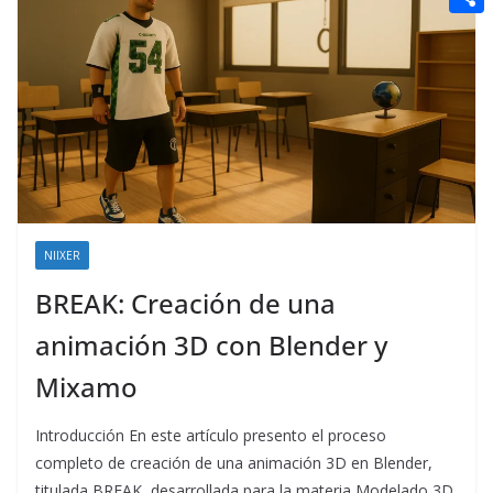
t
n
a
g
e
e
C
e
i
e
d
r
o
r
l
r
d
m
e
i
p
s
t
a
t
r
t
NIIXER
i
BREAK: Creación de una
r
animación 3D con Blender y
Mixamo
Introducción En este artículo presento el proceso
completo de creación de una animación 3D en Blender,
titulada BREAK, desarrollada para la materia Modelado 3D