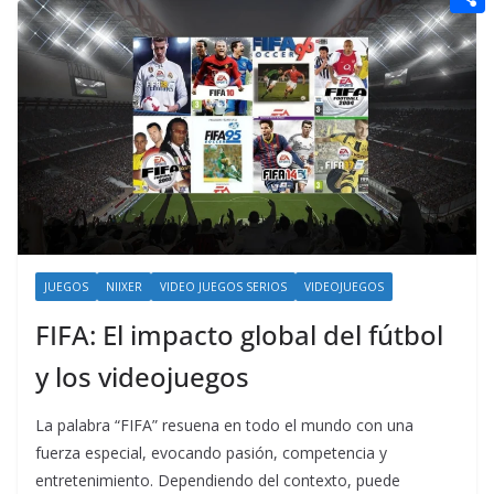
t
n
a
g
e
e
C
e
i
e
d
r
o
r
l
r
d
m
e
i
p
s
t
a
t
r
t
i
JUEGOS
NIIXER
VIDEO JUEGOS SERIOS
VIDEOJUEGOS
r
FIFA: El impacto global del fútbol
y los videojuegos
La palabra “FIFA” resuena en todo el mundo con una
fuerza especial, evocando pasión, competencia y
entretenimiento. Dependiendo del contexto, puede