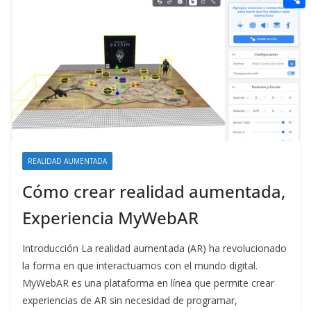
t
n
a
g
e
e
C
e
i
e
d
r
o
r
l
r
d
m
e
i
p
s
t
a
t
r
t
REALIDAD AUMENTADA
i
Cómo crear realidad aumentada,
r
Experiencia MyWebAR
Introducción La realidad aumentada (AR) ha revolucionado
la forma en que interactuamos con el mundo digital.
MyWebAR es una plataforma en línea que permite crear
experiencias de AR sin necesidad de programar,