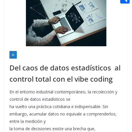
t
n
a
g
e
e
C
e
i
e
d
r
o
r
l
r
d
m
e
i
p
s
t
a
t
r
AI
t
Del caos de datos estadísticos al
i
control total con el vibe coding
r
En el entorno industrial contemporáneo, la recolección y
control de datos estadísticos se
ha vuelto una práctica cotidiana e indispensable. Sin
embargo, acumular datos no equivale a comprenderlos;
entre la medición y
la toma de decisiones existe una brecha que,